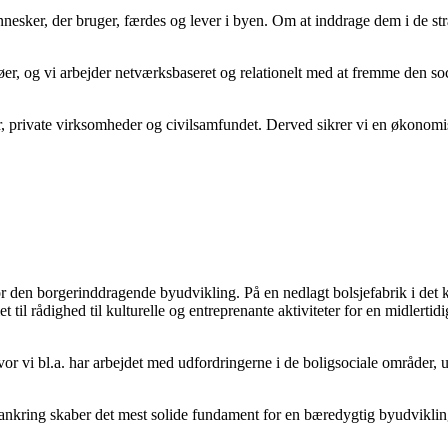
esker, der bruger, færdes og lever i byen. Om at inddrage dem i de str
r, og vi arbejder netværksbaseret og relationelt med at fremme den socia
er, private virksomheder og civilsamfundet. Derved sikrer vi en økonom
or den borgerinddragende byudvikling. På en nedlagt bolsjefabrik i det
il rådighed til kulturelle og entreprenante aktiviteter for en midlertidi
hvor vi bl.a. har arbejdet med udfordringerne i de boligsociale område
ankring skaber det mest solide fundament for en bæredygtig byudviklin