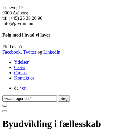
Lenevej 17
9000 Aalborg
tlf: (+45) 25 38 20 90
info@givrum.nu
Følg med i hvad vi laver
Find os på
Facebook
,
Twitter
og
LinkedIn
Ydelser
Cases
Om os
Kontakt os
da /
en
Søg
efter
Byudvikling i fællesskab