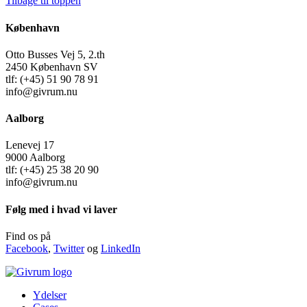
Tilbage til toppen
København
Otto Busses Vej 5, 2.th
2450 København SV
tlf: (+45) 51 90 78 91
info@givrum.nu
Aalborg
Lenevej 17
9000 Aalborg
tlf: (+45) 25 38 20 90
info@givrum.nu
Følg med i hvad vi laver
Find os på
Facebook
,
Twitter
og
LinkedIn
Ydelser