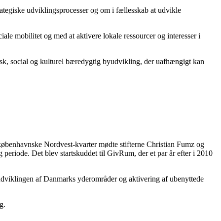
ategiske udviklingsprocesser og om i fællesskab at udvikle
le mobilitet og med at aktivere lokale ressourcer og interesser i
isk, social og kulturel bæredygtig byudvikling, der uafhængigt kan
 københavnske Nordvest-kvarter mødte stifterne Christian Fumz og
g periode. Det blev startskuddet til GivRum, der et par år efter i 2010
r, udviklingen af Danmarks yderområder og aktivering af ubenyttede
g.