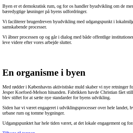
Byen er et demokratisk rum, og for os handler byudvikling om de menn
bæredygtige løsninger på byens udfordringer.
Vi faciliterer brugerdreven byudvikling med udgangspunkt i lokalmiljøe
samskabende processer.
Vi åbner processen op og går i dialog med både offentlige institution
leve videre efter vores arbejde slutter.
En organisme i byen
Med rødder i Københavns aktivistiske muld skaber vi nye retninger f
Jesper Koefoed-Melson hinanden. Fabrikken havde Christian fået stillet t
blev stiftet for at sætte nye standarder for byens udvikling.
Siden har vi været engageret i udviklingsprocesser over hele landet, 
urbane rum og tomme bygninger.
Udgangspunktet har hele tiden været, at det lokale engagement og for