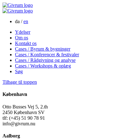
da /
en
Ydelser
Om os
Kontakt os
Cases / Byrum & bygninger
Cases / Konferencer & festivaler
Cases / Rådgivning og analyse
Cases / Workshops & oplæg
Søg
Tilbage til toppen
København
Otto Busses Vej 5, 2.th
2450 København SV
tlf: (+45) 51 90 78 91
info@givrum.nu
Aalborg