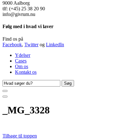
9000 Aalborg
tlf: (+45) 25 38 20 90
info@givrum.nu
Følg med i hvad vi laver
Find os på
Facebook
,
Twitter
og
LinkedIn
Ydelser
Cases
Om os
Kontakt os
Søg
efter
_MG_3328
Tilbage til toppen