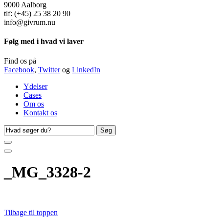
9000 Aalborg
tlf: (+45) 25 38 20 90
info@givrum.nu
Følg med i hvad vi laver
Find os på
Facebook
,
Twitter
og
LinkedIn
Ydelser
Cases
Om os
Kontakt os
Søg
efter
_MG_3328-2
Tilbage til toppen