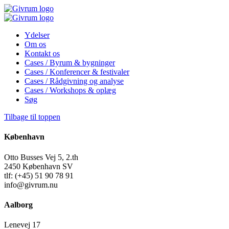
Ydelser
Om os
Kontakt os
Cases / Byrum & bygninger
Cases / Konferencer & festivaler
Cases / Rådgivning og analyse
Cases / Workshops & oplæg
Søg
Tilbage til toppen
København
Otto Busses Vej 5, 2.th
2450 København SV
tlf: (+45) 51 90 78 91
info@givrum.nu
Aalborg
Lenevej 17