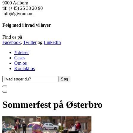
9000 Aalborg
tlf: (+45) 25 38 20 90
info@givrum.nu
Følg med i hvad vi laver
Find os på
Facebook
,
Twitter
og
LinkedIn
Ydelser
Cases
Om os
Kontakt os
Søg
efter
Sommerfest på Østerbro