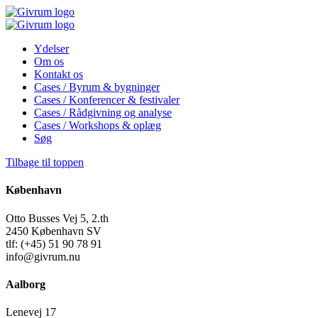
Ydelser
Om os
Kontakt os
Cases / Byrum & bygninger
Cases / Konferencer & festivaler
Cases / Rådgivning og analyse
Cases / Workshops & oplæg
Søg
Tilbage til toppen
København
Otto Busses Vej 5, 2.th
2450 København SV
tlf: (+45) 51 90 78 91
info@givrum.nu
Aalborg
Lenevej 17